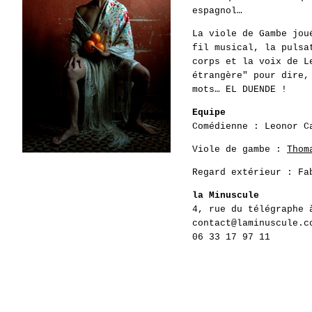
espagnol…
La viole de Gambe jou
fil musical, la pulsa
corps et la voix de L
étrangère" pour dire,
mots… EL DUENDE !
Equipe
Comédienne : Leonor C
Viole de gambe :
Thom
Regard extérieur : Fa
la Minuscule
4, rue du télégraphe 
contact@laminuscule.c
06 33 17 97 11