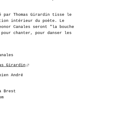
é par Thomas Girardin tisse le
tion intérieur du poète. Le
eonor Canales seront "la bouche
 pour chanter, pour danser les
anales
as Girardin
bien André
à Brest
om