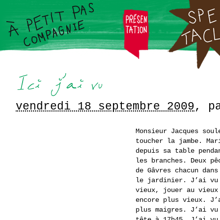
vendredi 18 septembre 2009
,
p
Monsieur Jacques soul
toucher la jambe. Mar
depuis sa table penda
les branches. Deux pê
de Gâvres chacun dans
le jardinier. J’ai vu
vieux, jouer au vieux
encore plus vieux. J’
plus maigres. J’ai vu
tête à 17h45. J’ai vu