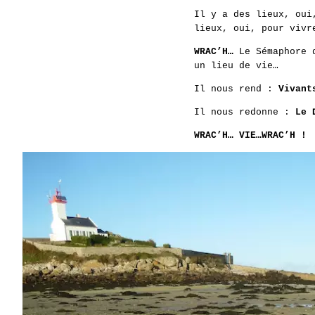
Il y a des lieux, oui
lieux, oui, pour vivr
WRAC’H…
Le Sémaphore d
un lieu de vie…
Il nous rend :
Vivant
Il nous redonne :
Le 
WRAC’H… VIE…WRAC’H !