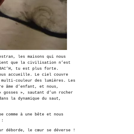
estran, les maisons qui nous
lent que la civilisation n’est
RAC’H, tu est plus forte.
ous accueille. Le ciel couvre
 multi-couleur des lumières. Les
re âme d’enfant, et nous,
« gosses », sautant d’un rocher
dans la dynamique du saut,
pe comme à une bête et nous
 :
ur déborde, le cœur se déverse !