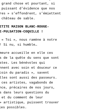
 grand chose et pourtant, si
 puissant d’évidence que nos
res » s’effondrent, s’émiettent
 château de sable.
ETITE MAISON BLANC-ROUGE-
E-PULSATION-COQUILLE !
 « Toi », nous ramène à notre
! Si nu, si humble…
meure accueille en elle ces
s de la quête du sens que sont
stes. Les bénévoles qui
nnent avec soin et douceur ce
coin du paradis », savent
lles sont aussi des passeurs.
 ces artistes, vagabonds de
nce, précaires de nos jours,
s dans leurs questions du
 et du comment de leur
» artistique, puissent trouver
les possibles.