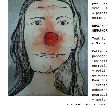
peu… pas
vrai. Si
« paraît
comme un
WRAC’H P
SEMAPHOR
Tout ton
« Moi » 
Cette de
passager
les arti
entretie
« petit 
qu’eux/e
Pour que
l’existe
embourbé
pourquoi
« geste 
ici, ce lieu de tous 