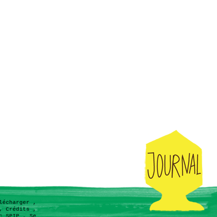
lécharger
,
,
Crédits
,
c SPIP
,
Se