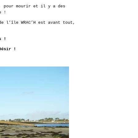
, pour mourir et il y a des
e !
e l’île WRAC’H est avant tout,
s !
Désir !