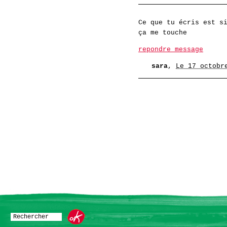
Ce que tu écris est s
ça me touche
repondre message
sara
,
Le 17 octobr