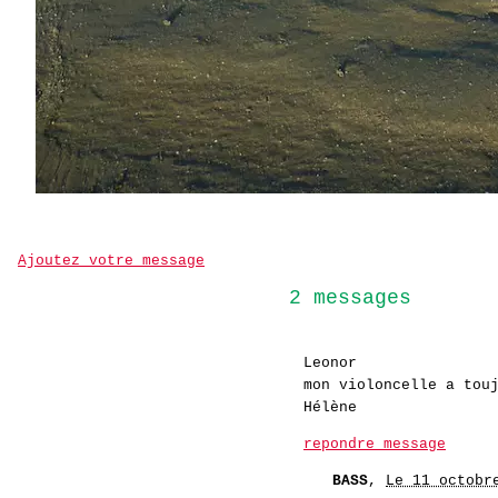
Ajoutez votre message
2 messages
Leonor
mon violoncelle a tou
Hélène
repondre message
BASS
,
Le 11 octobr