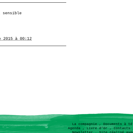
i sensible
e 2015 à 00:12
La compagnie
,
Documents à té
Agenda
,
Livre d’Or
,
Contacts
Newsletter
,
Site réalisé ave