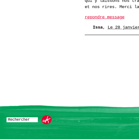
qui y laissons nos tr
et nos rires. Merci l
repondre message
Issa
,
Le 28 janvie