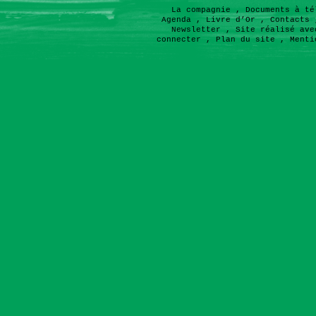
La compagnie
,
Documents à té
Agenda
,
Livre d’Or
,
Contacts
Newsletter
,
Site réalisé ave
connecter
,
Plan du site
,
Menti