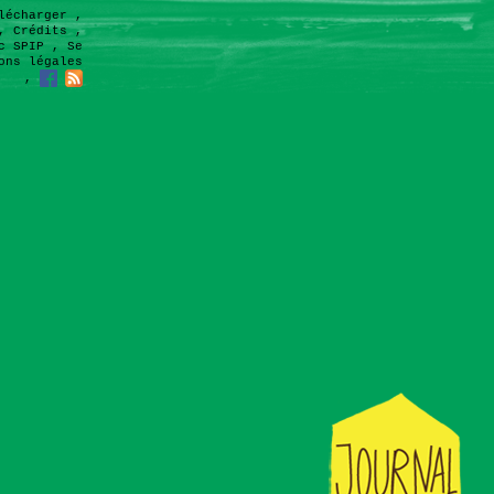
lécharger
,
,
Crédits
,
c SPIP
,
Se
ons légales
,