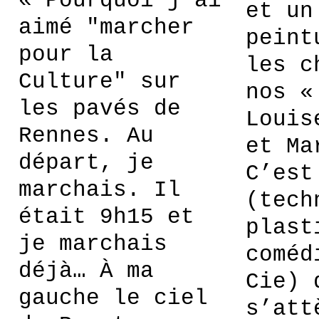
« Pourquoi j’ai
et un
aimé "marcher
peint
pour la
les c
Culture" sur
nos «
les pavés de
Louis
Rennes. Au
et Ma
départ, je
C’est
marchais. Il
(tech
était 9h15 et
plast
je marchais
coméd
déjà… À ma
Cie) 
gauche le ciel
s’att