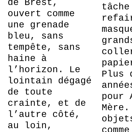
de Brest,
tâche
ouvert comme
refai
une grenade
masqu
bleu, sans
grand
tempête, sans
colle
haine à
papie
l’horizon. Le
Plus 
lointain dégagé
année
de toute
pour 
crainte, et de
Mère.
l’autre côté,
objet
au loin,
comme