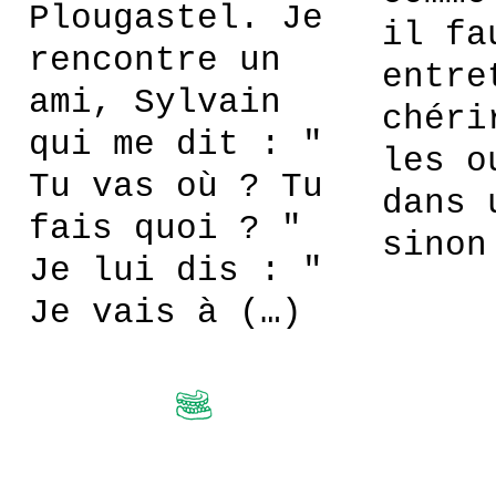
Plougastel. Je
il fa
rencontre un
entre
ami, Sylvain
chéri
qui me dit : "
les o
Tu vas où ? Tu
dans 
fais quoi ? "
sinon
Je lui dis : "
Je vais à (…)